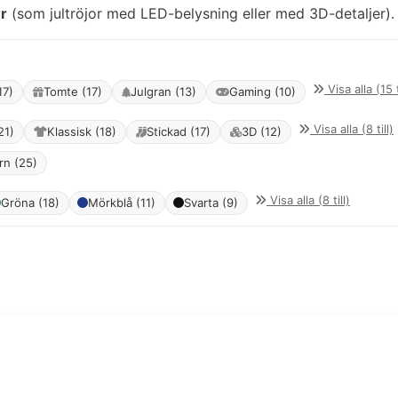
r
(som jultröjor med LED-belysning eller med 3D-detaljer).
Visa alla (15 t
17)
Tomte (17)
Julgran (13)
Gaming (10)
Visa alla (8 till)
21)
Klassisk (18)
Stickad (17)
3D (12)
rn (25)
Visa alla (8 till)
Gröna (18)
Mörkblå (11)
Svarta (9)