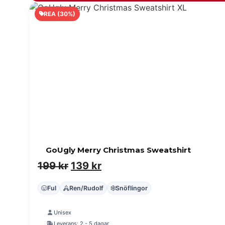
REA (30%)
GoUgly Merry Christmas Sweatshirt
Det
Det
199
kr
139
kr
ursprungliga
nuvarande
Ful
Ren/Rudolf
Snöflingor
priset
priset
var:
är:
Unisex
Leverans: 2 - 5 dagar