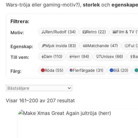
Wars-tröja eller gaming-motiv?),
storlek
och
egenskape
Filtrera:
Ren/Rudolf (34)
Retro (22)
Film & TV (
Motiv:
Mjuk insida (83)
Matchande (47)
Ful (
Egenskap:
Dam (110)
Herr (94)
Unisex (66)
Ba
Till vem:
Röda (55)
Flerfärgade (31)
Blå (20)
Färg:
Visar 161–200 av 207 resultat