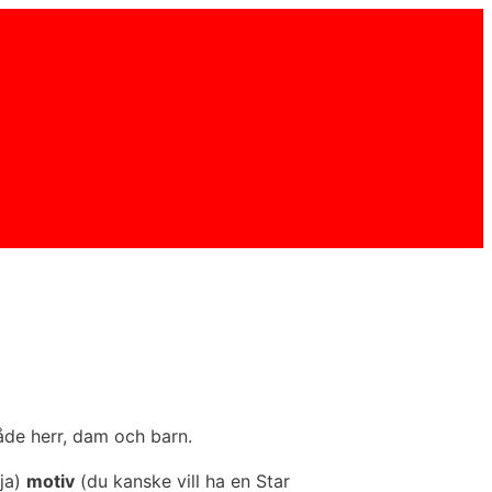
 både herr, dam och barn.
öja)
motiv
(du kanske vill ha en Star