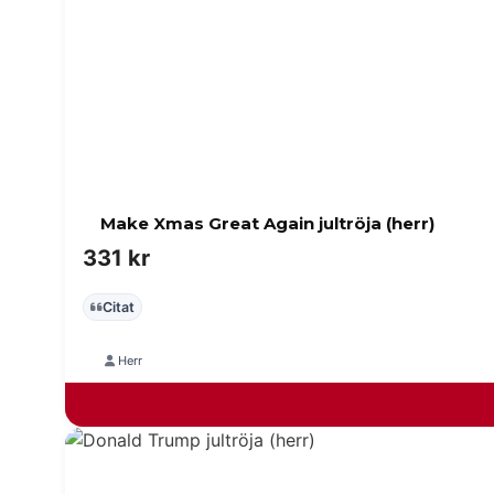
Make Xmas Great Again jultröja (herr)
331
kr
Citat
Herr