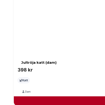
Jultröja katt (dam)
398
kr
Katt
Dam