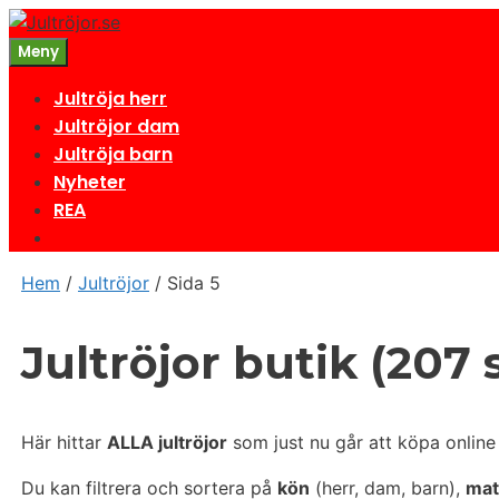
Hoppa
till
Meny
innehåll
Jultröja herr
Jultröjor dam
Jultröja barn
Nyheter
REA
Hem
/
Jultröjor
/ Sida 5
Jultröjor butik (207 s
Här hittar
ALLA jultröjor
som just nu går att köpa online i
Du kan filtrera och sortera på
kön
(herr, dam, barn),
mat