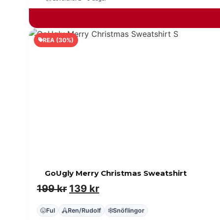
199 kr.
139 kr.
REA (30%)
GoUgly Merry Christmas Sweatshirt
Det
Det
199
kr
139
kr
ursprungliga
nuvarande
Ful
Ren/Rudolf
Snöflingor
priset
priset