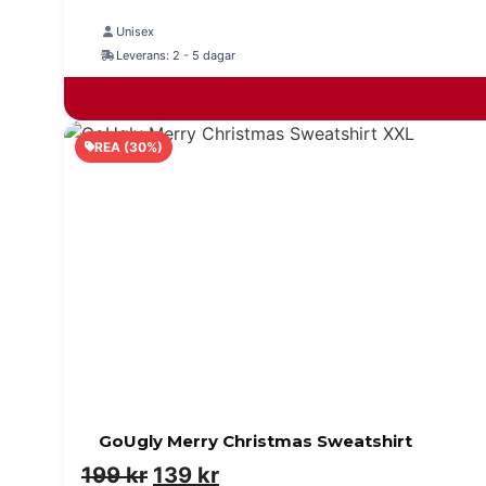
var:
är:
Unisex
Leverans: 2 - 5 dagar
199 kr.
139 kr.
REA (30%)
GoUgly Merry Christmas Sweatshirt
Det
Det
199
kr
139
kr