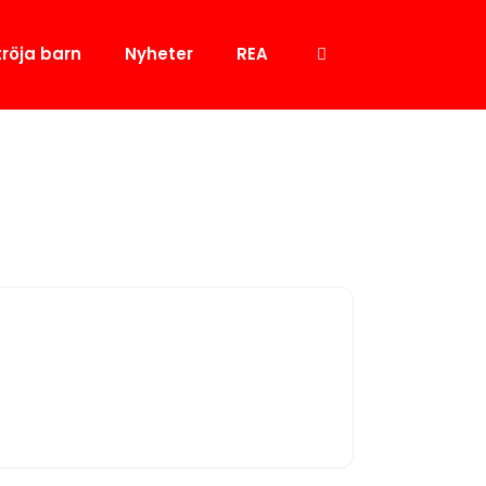
tröja barn
Nyheter
REA