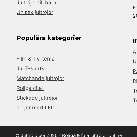
Jultröjor till barn
F
Unisex jultröjor
2
Populära kategorier
I
A
Film & TV-tema
N
Jul T-shirts
P
Matchande jultröjor
R
Roliga citat
T
Stickade jultröjor
T
Tröjor med LED
© Jultröjor.se 2026 - Roliga & fula jultröjor online