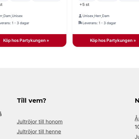
priset
priset
st
+5 st
var:
är:
rr
Dam
Unisex
Unisex
Herr
Dam
,
,
,
,
500 kr.
280 kr.
verans: 1 - 3 dagar
Leverans: 1 - 3 dagar
Köp hos Partykungen »
Köp hos Partykungen »
Till vem?
N
å
Å
Jultröjor till honom
1
Jultröjor till henne
J