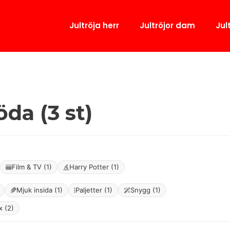
Jultröja herr
Jultröjor dam
Jul
da (3 st)
Film & TV (1)
Harry Potter (1)
Mjuk insida (1)
Paljetter (1)
Snygg (1)
x (2)