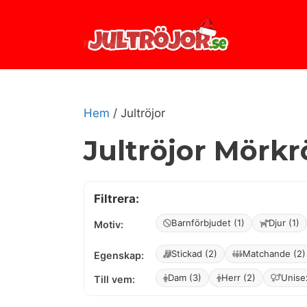
Hoppa
till
innehåll
Hem
/ Jultröjor
Jultröjor Mörkrö
Filtrera:
Barnförbjudet (1)
Djur (1)
Motiv:
Stickad (2)
Matchande (2)
Egenskap:
Dam (3)
Herr (2)
Unise
Till vem: