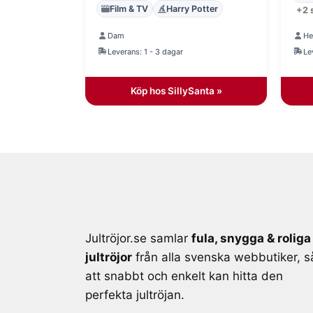
Film & TV
Harry Potter
+2 
Dam
He
Leverans: 1 - 3 dagar
Le
Köp hos SillySanta »
Jultröjor.se samlar
fula, snygga & roliga
jultröjor
från alla svenska webbutiker, s
att snabbt och enkelt kan hitta den
perfekta jultröjan.