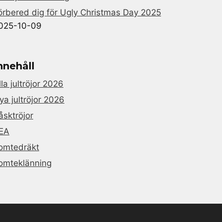
örbered dig för Ugly Christmas Day 2025
025-10-09
nnehåll
lla jultröjor 2026
ya jultröjor 2026
åsktröjor
EA
omtedräkt
omteklänning