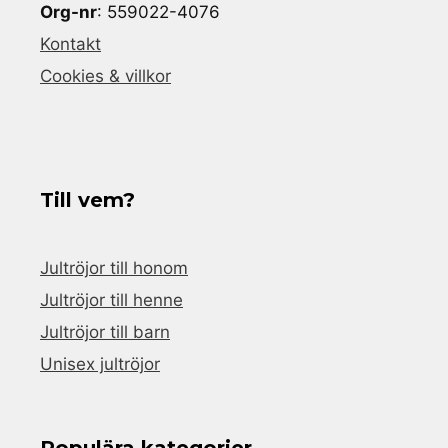
Org-nr
: 559022-4076
Kontakt
Cookies & villkor
Till vem?
Jultröjor till honom
Jultröjor till henne
Jultröjor till barn
Unisex jultröjor
Populära kategorier