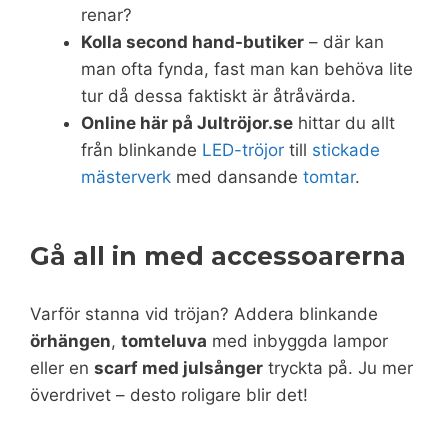
renar?
Kolla second hand-butiker
– där kan
man ofta fynda, fast man kan behöva lite
tur då dessa faktiskt är åtråvärda.
Online här på Jultröjor.se
hittar du allt
från blinkande
LED-tröjor
till
stickade
mästerverk
med dansande
tomtar
.
Gå all in med accessoarerna
Varför stanna vid tröjan? Addera blinkande
örhängen
,
tomteluva
med inbyggda lampor
eller en
scarf med julsånger
tryckta på. Ju mer
överdrivet – desto roligare blir det!