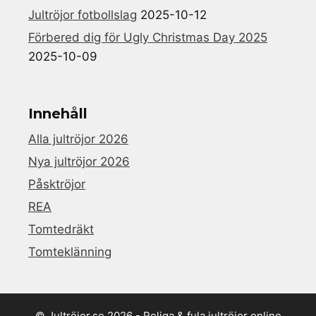
Jultröjor fotbollslag
2025-10-12
Förbered dig för Ugly Christmas Day 2025
2025-10-09
Innehåll
Alla jultröjor 2026
Nya jultröjor 2026
Påsktröjor
REA
Tomtedräkt
Tomteklänning
© Jultröjor.se 2026 - Roliga & fula jultröjor online