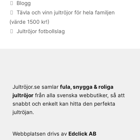
Kategorier
Blogg
Tävla och vinn jultröjor för hela familjen
(värde 1500 kr!)
Jultröjor fotbollslag
Jultröjor.se samlar
fula, snygga & roliga
jultröjor
från alla svenska webbutiker, så att
snabbt och enkelt kan hitta den perfekta
jultröjan.
Webbplatsen drivs av
Edclick AB