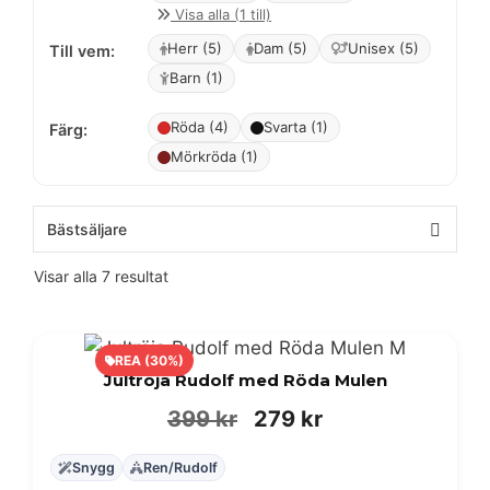
Visa alla (1 till)
Herr (5)
Dam (5)
Unisex (5)
Till vem:
Barn (1)
Röda (4)
Svarta (1)
Färg:
Mörkröda (1)
Visar alla 7 resultat
REA (30%)
Jultröja Rudolf med Röda Mulen
Det
Det
399
kr
279
kr
ursprungliga
nuvarande
Snygg
Ren/Rudolf
priset
priset