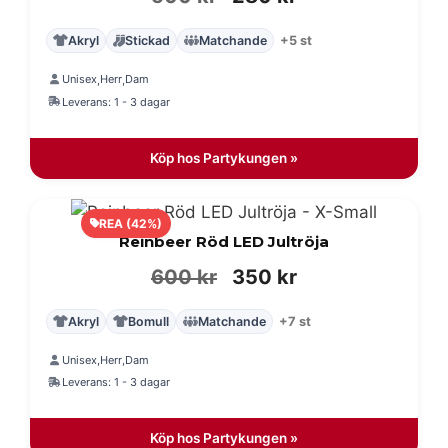
ursprungliga
nuvarande
Akryl
Stickad
Matchande
+5 st
priset
priset
Unisex
Herr
Dam
,
,
var:
är:
Leverans: 1 - 3 dagar
500 kr.
280 kr.
Köp hos Partykungen »
REA (42%)
Reinbeer Röd LED Jultröja
Det
Det
600
kr
350
kr
ursprungliga
nuvarande
Akryl
Bomull
Matchande
+7 st
priset
priset
Unisex
Herr
Dam
,
,
var:
är:
Leverans: 1 - 3 dagar
600 kr.
350 kr.
Köp hos Partykungen »