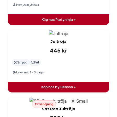
Herr
Dam
Unisex
,
,
var:
är:
399 kr.
279 kr.
Köp hos Partyninja »
Jultröja
445
kr
Snygg
Ful
Leverans: 1 - 3 dagar
Köp hos by Benson »
Prishöjning
Söt Ren Jultröja