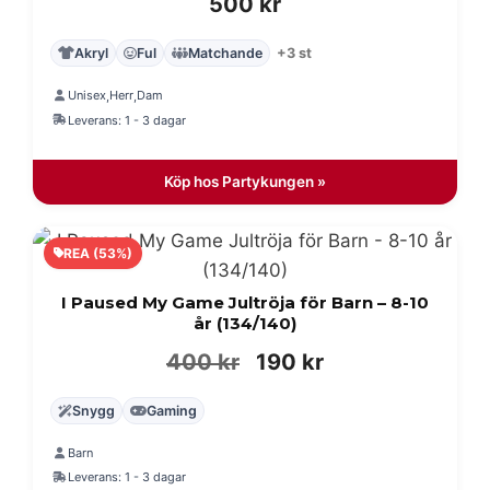
500
kr
Akryl
Ful
Matchande
+3 st
Unisex
Herr
Dam
,
,
Leverans: 1 - 3 dagar
Köp hos Partykungen »
REA (53%)
I Paused My Game Jultröja för Barn – 8-10
år (134/140)
Det
Det
400
kr
190
kr
ursprungliga
nuvarande
Snygg
Gaming
priset
priset
Barn
var:
är:
Leverans: 1 - 3 dagar