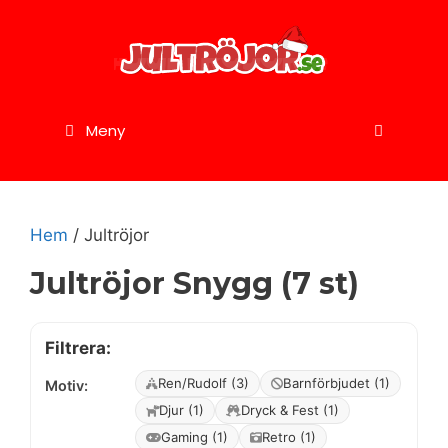
Hoppa
till
innehåll
Meny
Hem
/ Jultröjor
Jultröjor Snygg (7 st)
Filtrera:
Ren/Rudolf (3)
Barnförbjudet (1)
Motiv:
Djur (1)
Dryck & Fest (1)
Gaming (1)
Retro (1)