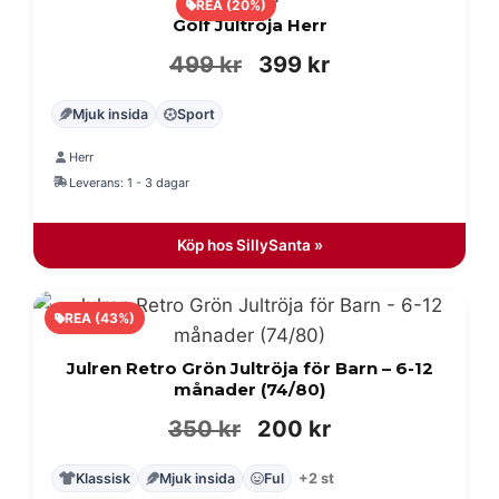
REA (20%)
Golf Jultröja Herr
Det
Det
499
kr
399
kr
ursprungliga
nuvarande
Mjuk insida
Sport
priset
priset
Herr
var:
är:
Leverans: 1 - 3 dagar
499 kr.
399 kr.
Köp hos SillySanta »
REA (43%)
Julren Retro Grön Jultröja för Barn – 6-12
månader (74/80)
Det
Det
350
kr
200
kr
ursprungliga
nuvarande
Klassisk
Mjuk insida
Ful
+2 st