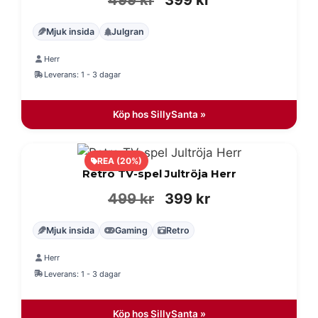
ursprungliga
nuvarande
Mjuk insida
Julgran
priset
priset
Herr
var:
är:
Leverans: 1 - 3 dagar
499 kr.
399 kr.
Köp hos SillySanta »
REA (20%)
Retro TV-spel Jultröja Herr
Det
Det
499
kr
399
kr
ursprungliga
nuvarande
Mjuk insida
Gaming
Retro
priset
priset
Herr
var:
är:
Leverans: 1 - 3 dagar
499 kr.
399 kr.
Köp hos SillySanta »