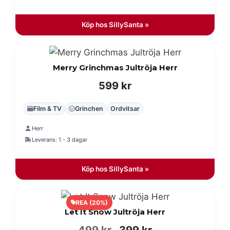
499 kr.
399 kr.
Köp hos SillySanta »
Merry Grinchmas Jultröja Herr
599
kr
Film & TV
Grinchen
Ordvitsar
Herr
Leverans: 1 - 3 dagar
Köp hos SillySanta »
REA (20%)
Let It Snow Jultröja Herr
Det
Det
499
kr
399
kr