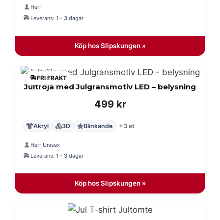
Herr
Leverans: 1 - 3 dagar
Köp hos Slipskungen »
FRI FRAKT
Jultröja med Julgransmotiv LED – belysning
499
kr
Akryl
3D
Blinkande
+3 st
Herr
Unisex
,
Leverans: 1 - 3 dagar
Köp hos Slipskungen »