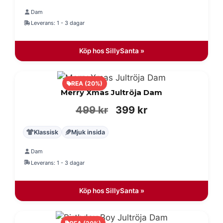
priset
priset
Dam
var:
är:
Leverans: 1 - 3 dagar
499 kr.
399 kr.
Köp hos SillySanta »
REA (20%)
Merry Xmas Jultröja Dam
Det
Det
499
kr
399
kr
ursprungliga
nuvarande
Klassisk
Mjuk insida
priset
priset
Dam
var:
är:
Leverans: 1 - 3 dagar
499 kr.
399 kr.
Köp hos SillySanta »