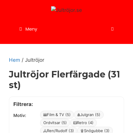
Hoppa
till
innehåll
Meny
Hem
/ Jultröjor
Jultröjor Flerfärgade (31
st)
Filtrera:
Film & TV (5)
Julgran (5)
Motiv:
Ordvitsar (5)
Retro (4)
Ren/Rudolf (3)
Snögubbe (3)