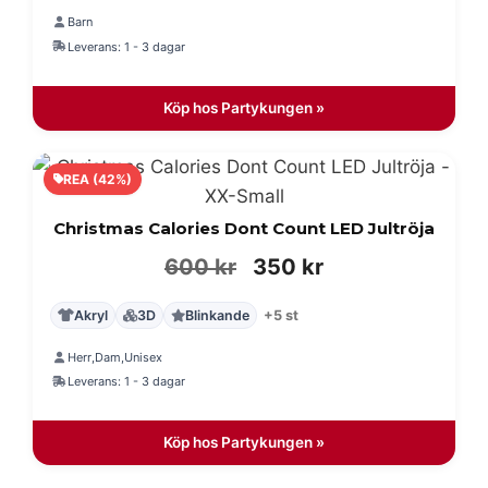
priset
priset
Barn
var:
är:
Leverans: 1 - 3 dagar
350 kr.
200 kr.
Köp hos Partykungen »
REA (42%)
Christmas Calories Dont Count LED Jultröja
Det
Det
600
kr
350
kr
ursprungliga
nuvarande
Akryl
3D
Blinkande
+5 st
priset
priset
Herr
Dam
Unisex
,
,
var:
är:
Leverans: 1 - 3 dagar
600 kr.
350 kr.
Köp hos Partykungen »