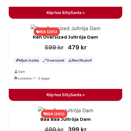
599 kr.
479 kr.
Köp hos SillySanta »
REA (20%)
Ren Oversized Jultröja Dam
Det
Det
599
kr
479
kr
ursprungliga
nuvarande
Mjuk insida
Oversized
Ren/Rudolf
priset
priset
Dam
var:
är:
Leverans: 1 - 3 dagar
599 kr.
479 kr.
Köp hos SillySanta »
REA (20%)
Baa Baa Jultröja Dam
Det
Det
499
kr
399
kr