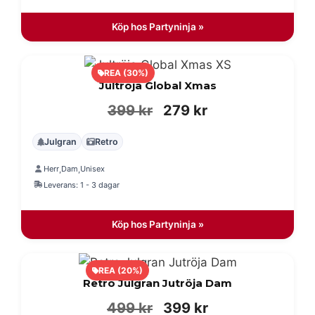
249 kr.
129 kr.
Köp hos Partyninja »
REA (30%)
Jultröja Global Xmas
Det
Det
399
kr
279
kr
ursprungliga
nuvarande
Julgran
Retro
priset
priset
Herr
Dam
Unisex
,
,
var:
är:
Leverans: 1 - 3 dagar
399 kr.
279 kr.
Köp hos Partyninja »
REA (20%)
Retro Julgran Jutröja Dam
Det
Det
499
kr
399
kr