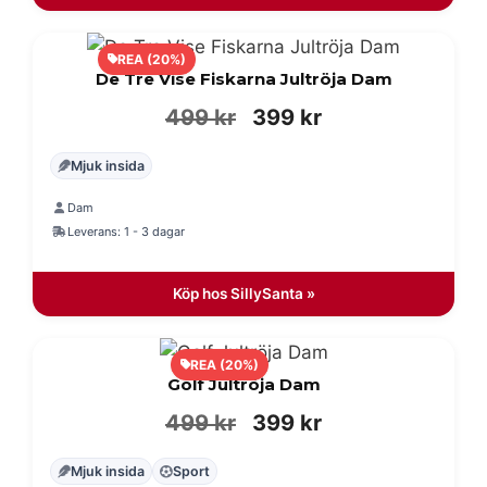
REA (20%)
De Tre Vise Fiskarna Jultröja Dam
Det
Det
499
kr
399
kr
ursprungliga
nuvarande
Mjuk insida
priset
priset
Dam
var:
är:
Leverans: 1 - 3 dagar
499 kr.
399 kr.
Köp hos SillySanta »
REA (20%)
Golf Jultröja Dam
Det
Det
499
kr
399
kr
ursprungliga
nuvarande
Mjuk insida
Sport