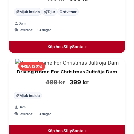
ursprungliga
nuvarande
Mjuk insida
Djur
Ordvitsar
priset
priset
Dam
var:
är:
Leverans: 1 - 3 dagar
499 kr.
399 kr.
Köp hos SillySanta »
REA (20%)
Driving Home For Christmas Jultröja Dam
Det
Det
499
kr
399
kr
ursprungliga
nuvarande
Mjuk insida
priset
priset
Dam
var:
är:
Leverans: 1 - 3 dagar
499 kr.
399 kr.
Köp hos SillySanta »