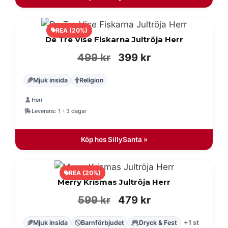
REA (20%)
De Tre Vise Fiskarna Jultröja Herr
Det
Det
499
kr
399
kr
ursprungliga
nuvarande
Mjuk insida
Religion
priset
priset
Herr
var:
är:
Leverans: 1 - 3 dagar
499 kr.
399 kr.
Köp hos SillySanta »
REA (20%)
Merry Krismas Jultröja Herr
Det
Det
599
kr
479
kr
ursprungliga
nuvarande
Mjuk insida
Barnförbjudet
Dryck & Fest
+1 st