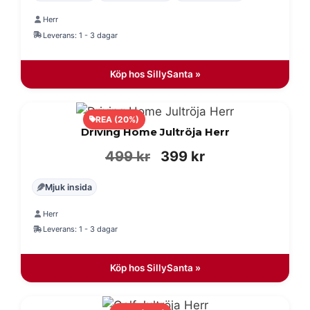
priset
priset
Herr
var:
är:
Leverans: 1 - 3 dagar
599 kr.
479 kr.
Köp hos SillySanta »
REA (20%)
Driving Home Jultröja Herr
Det
Det
499
kr
399
kr
ursprungliga
nuvarande
Mjuk insida
priset
priset
Herr
var:
är:
Leverans: 1 - 3 dagar
499 kr.
399 kr.
Köp hos SillySanta »