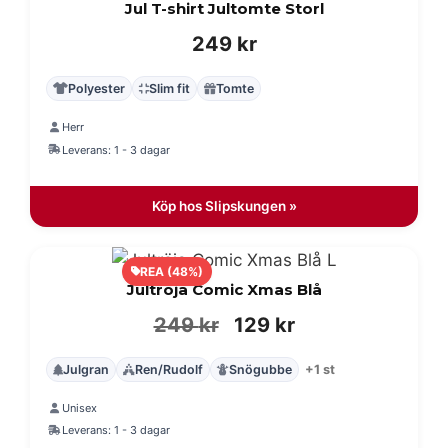
Jul T-shirt Jultomte Storl
249
kr
Polyester
Slim fit
Tomte
Herr
Leverans: 1 - 3 dagar
Köp hos Slipskungen »
REA (48%)
Jultröja Comic Xmas Blå
Det
Det
249
kr
129
kr
ursprungliga
nuvarande
Julgran
Ren/Rudolf
Snögubbe
+1 st
priset
priset
Unisex
var:
är:
Leverans: 1 - 3 dagar