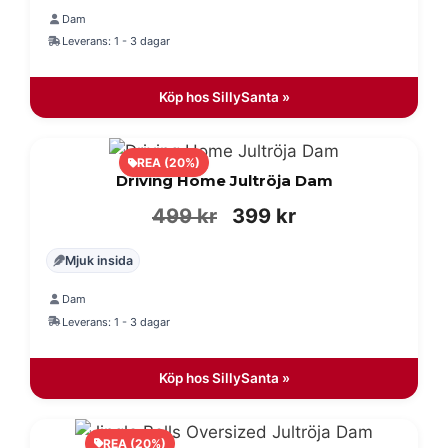
Dam
Leverans: 1 - 3 dagar
Köp hos SillySanta »
REA (20%)
Driving Home Jultröja Dam
Det
Det
499
kr
399
kr
ursprungliga
nuvarande
Mjuk insida
priset
priset
Dam
var:
är:
Leverans: 1 - 3 dagar
499 kr.
399 kr.
Köp hos SillySanta »
REA (20%)