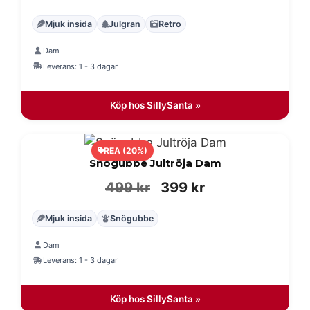
ursprungliga
nuvarande
Mjuk insida
Julgran
Retro
priset
priset
Dam
var:
är:
Leverans: 1 - 3 dagar
499 kr.
399 kr.
Köp hos SillySanta »
REA (20%)
Snögubbe Jultröja Dam
Det
Det
499
kr
399
kr
ursprungliga
nuvarande
Mjuk insida
Snögubbe
priset
priset
Dam
var:
är:
Leverans: 1 - 3 dagar
499 kr.
399 kr.
Köp hos SillySanta »