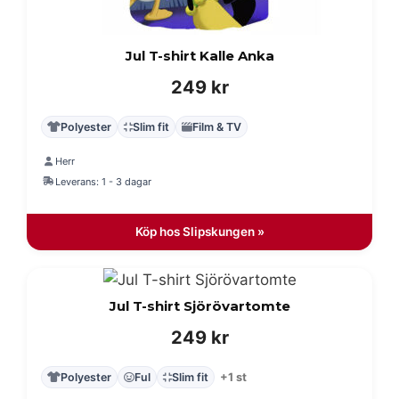
Jul T-shirt Kalle Anka
249
kr
Polyester
Slim fit
Film & TV
Herr
Leverans: 1 - 3 dagar
Köp hos Slipskungen »
Jul T-shirt Sjörövartomte
249
kr
Polyester
Ful
Slim fit
+1 st