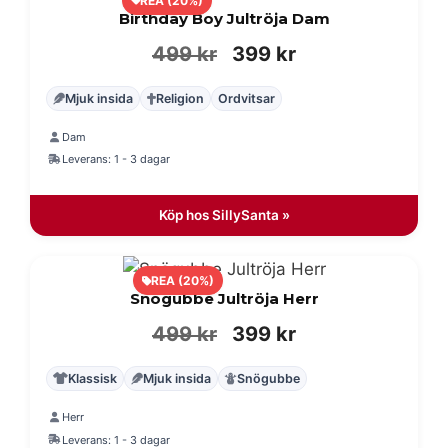
REA (20%)
Birthday Boy Jultröja Dam
Det
Det
499
kr
399
kr
ursprungliga
nuvarande
Mjuk insida
Religion
Ordvitsar
priset
priset
Dam
var:
är:
Leverans: 1 - 3 dagar
499 kr.
399 kr.
Köp hos SillySanta »
REA (20%)
Snögubbe Jultröja Herr
Det
Det
499
kr
399
kr
ursprungliga
nuvarande
Klassisk
Mjuk insida
Snögubbe
priset
priset
Herr
var:
är:
Leverans: 1 - 3 dagar