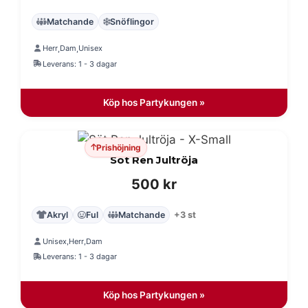
Matchande
Snöflingor
Herr
Dam
Unisex
,
,
Leverans: 1 - 3 dagar
Köp hos Partykungen »
Prishöjning
Söt Ren Jultröja
500
kr
Akryl
Ful
Matchande
+3 st
Unisex
Herr
Dam
,
,
Leverans: 1 - 3 dagar
Köp hos Partykungen »