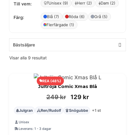
Unisex (9)
Herr (2)
Dam (2)
Till vem:
Blå (7)
Röda (6)
Grå (5)
Färg:
Flerfärgade (1)
Visar alla 9 resultat
REA (48%)
Jultröja Comic Xmas Blå
Det
Det
249
kr
129
kr
ursprungliga
nuvarande
Julgran
Ren/Rudolf
Snögubbe
+1 st
priset
priset
Unisex
var:
är:
Leverans: 1 - 3 dagar