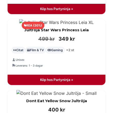
249 kr.
129 kr.
Köp hos Partyninja »
REA (30%)
Jultröja Star Wars Princess Leia
Det
Det
499
kr
349
kr
ursprungliga
nuvarande
Citat
Film & TV
Gaming
+2 st
priset
priset
Unisex
var:
är:
Leverans: 1 - 3 dagar
499 kr.
349 kr.
Köp hos Partyninja »
Dont Eat Yellow Snow Jultröja
400
kr