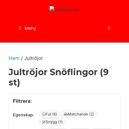
Hoppa
till
innehåll
Meny
Hem
/ Jultröjor
Jultröjor Snöflingor (9
st)
Filtrera:
Ful (6)
Matchande (2)
Egenskap:
Snygg (1)