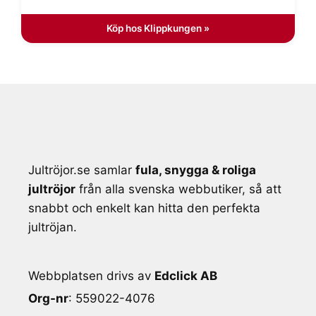
199 kr.
139 kr.
Köp hos Klippkungen »
Jultröjor.se samlar
fula, snygga & roliga
jultröjor
från alla svenska webbutiker, så att
snabbt och enkelt kan hitta den perfekta
jultröjan.
Webbplatsen drivs av
Edclick AB
Org-nr
: 559022-4076