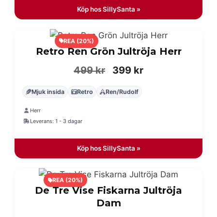
Köp hos SillySanta »
REA (20%)
Retro Ren Grön Jultröja Herr
Det
Det
499
kr
399
kr
ursprungliga
nuvarande
Mjuk insida
Retro
Ren/Rudolf
priset
priset
Herr
var:
är:
Leverans: 1 - 3 dagar
499 kr.
399 kr.
Köp hos SillySanta »
REA (20%)
De Tre Vise Fiskarna Jultröja
Dam