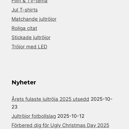
Film & TV-tema
Jul T-shirts
Matchande jultröjor
Roliga citat
Stickade jultröjor
Tröjor med LED
Nyheter
Årets fulaste jultröja 2025 utsedd
2025-10-
23
Jultröjor fotbollslag
2025-10-12
Förbered dig för Ugly Christmas Day 2025