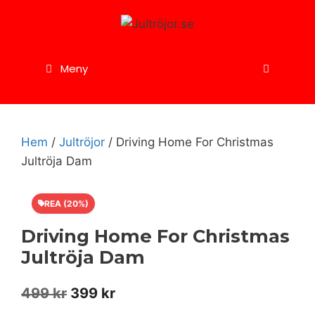
Hoppa
till
innehåll
Meny
Hem
/
Jultröjor
/ Driving Home For Christmas
Jultröja Dam
REA (20%)
Driving Home For Christmas
Jultröja Dam
Det
Det
499
kr
399
kr
ursprungliga
nuvarande