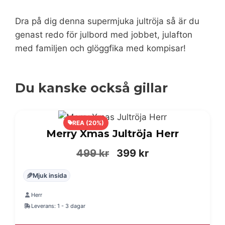
Dra på dig denna supermjuka jultröja så är du
genast redo för julbord med jobbet, julafton
med familjen och glöggfika med kompisar!
Du kanske också gillar
REA (20%)
Merry Xmas Jultröja Herr
Det
Det
499
kr
399
kr
ursprungliga
nuvarande
Mjuk insida
priset
priset
Herr
var:
är:
Leverans: 1 - 3 dagar
499 kr.
399 kr.