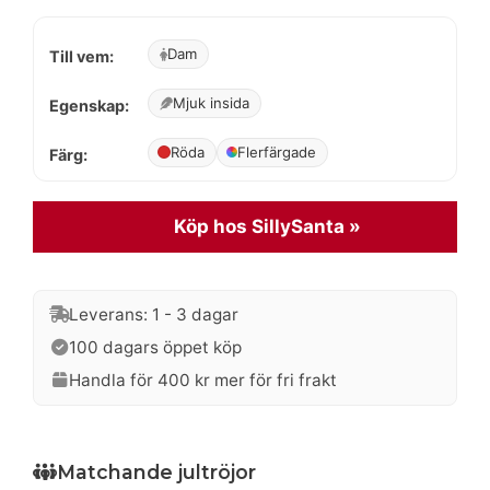
priset
priset
Dam
Till vem:
var:
är:
499 kr.
399 kr.
Mjuk insida
Egenskap:
Röda
Flerfärgade
Färg:
Köp hos SillySanta »
Leverans: 1 - 3 dagar
100 dagars öppet köp
Handla för 400 kr mer för fri frakt
Matchande jultröjor