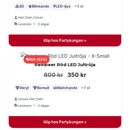
3D
Blinkande
LED-ljus
+3 st
Herr
Dam
Unisex
,
,
Leverans: 1 - 3 dagar
Köp hos Partykungen »
REA (42%)
Reinbeer Röd LED Jultröja
Det
Det
600
kr
350
kr
ursprungliga
nuvarande
Akryl
Bomull
Matchande
+7 st
priset
priset
Unisex
Herr
Dam
,
,
var:
är:
Leverans: 1 - 3 dagar
600 kr.
350 kr.
Köp hos Partykungen »