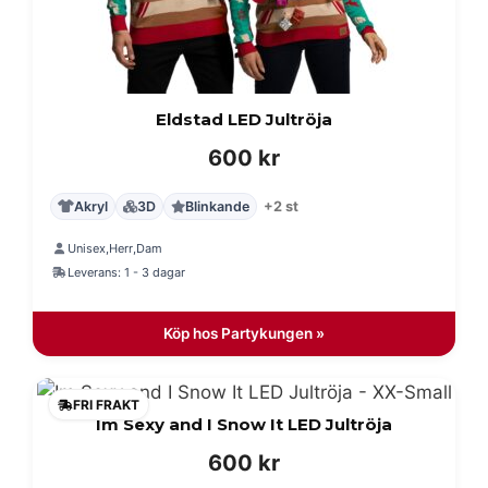
Eldstad LED Jultröja
600
kr
Akryl
3D
Blinkande
+2 st
Unisex
Herr
Dam
,
,
Leverans: 1 - 3 dagar
Köp hos Partykungen »
FRI FRAKT
Im Sexy and I Snow It LED Jultröja
600
kr