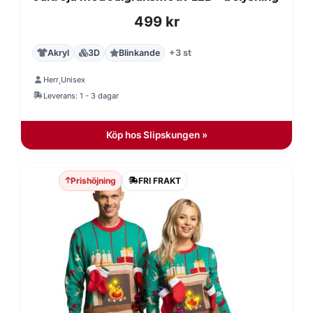
499
kr
Akryl
3D
Blinkande
+3 st
Herr
Unisex
,
Leverans: 1 - 3 dagar
Köp hos Slipskungen »
Prishöjning
FRI FRAKT