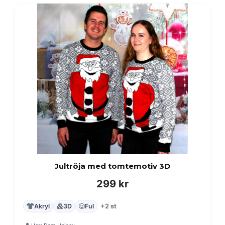
Jultröja med tomtemotiv 3D
299
kr
Akryl
3D
Ful
+2 st