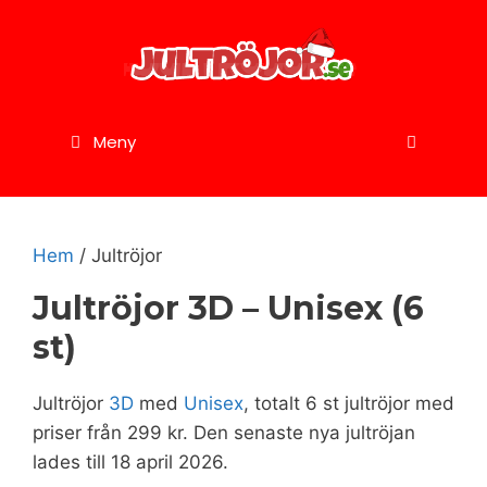
Hoppa
till
innehåll
Meny
Hem
/ Jultröjor
Jultröjor 3D – Unisex (6
st)
Jultröjor
3D
med
Unisex
, totalt 6 st jultröjor med
priser från
299
kr
. Den senaste nya jultröjan
lades till 18 april 2026.