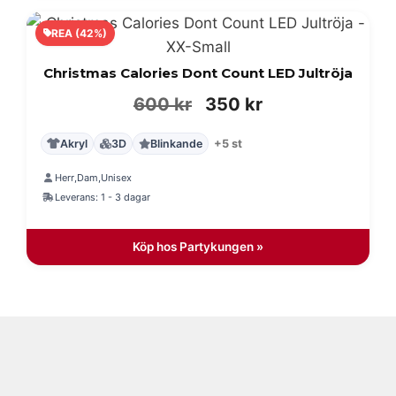
REA (42%)
Christmas Calories Dont Count LED Jultröja
Det
Det
600
kr
350
kr
ursprungliga
nuvarande
Akryl
3D
Blinkande
+5 st
priset
priset
Herr
Dam
Unisex
,
,
var:
är:
Leverans: 1 - 3 dagar
600 kr.
350 kr.
Köp hos Partykungen »