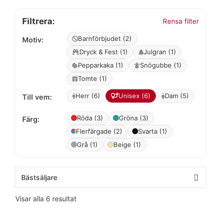
Filtrera:
Rensa filter
Barnförbjudet (2)
Motiv:
Dryck & Fest (1)
Julgran (1)
Pepparkaka (1)
Snögubbe (1)
Tomte (1)
Herr (6)
Unisex (6)
Dam (5)
Till vem:
Röda (3)
Gröna (3)
Färg:
Flerfärgade (2)
Svarta (1)
Grå (1)
Beige (1)
Visar alla 6 resultat