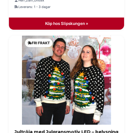
Herr
Dam
Unisex
,
,
Leverans: 1 - 3 dagar
Köp hos Slipskungen »
FRI FRAKT
Jultröja med Julgransmotiv LED – belysning