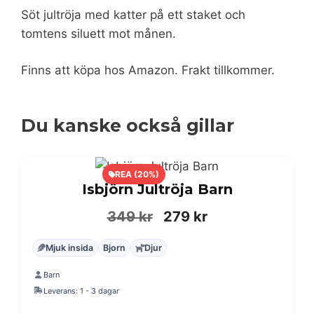
Söt jultröja med katter på ett staket och
tomtens siluett mot månen.
Finns att köpa hos Amazon. Frakt tillkommer.
Du kanske också gillar
REA (20%)
Isbjörn Jultröja Barn
Det
Det
349
kr
279
kr
ursprungliga
nuvarande
Mjuk insida
Bjorn
Djur
priset
priset
Barn
var:
är:
Leverans: 1 - 3 dagar
349 kr.
279 kr.