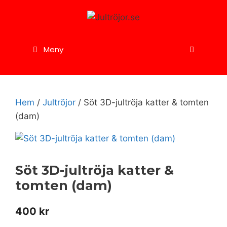
Hoppa
till
innehåll
Meny
Hem
/
Jultröjor
/ Söt 3D-jultröja katter & tomten
(dam)
Söt 3D-jultröja katter &
tomten (dam)
400
kr