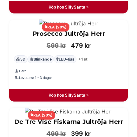
Köp hos SillySanta »
REA (20%)
Prosecco Jultröja Herr
Det
Det
599
kr
479
kr
ursprungliga
nuvarande
3D
Blinkande
LED-ljus
+1 st
priset
priset
Herr
var:
är:
Leverans: 1 - 3 dagar
599 kr.
479 kr.
Köp hos SillySanta »
REA (20%)
De Tre Vise Fiskarna Jultröja Herr
Det
Det
499
kr
399
kr