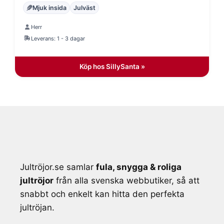
ursprungliga
nuvarande
Mjuk insida
Julväst
priset
priset
Herr
var:
är:
Leverans: 1 - 3 dagar
499 kr.
399 kr.
Köp hos SillySanta »
Jultröjor.se samlar
fula, snygga & roliga
jultröjor
från alla svenska webbutiker, så att
snabbt och enkelt kan hitta den perfekta
jultröjan.