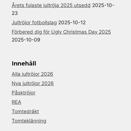
Årets fulaste jultröja 2025 utsedd
2025-10-
23
Jultröjor fotbollslag
2025-10-12
Förbered dig för Ugly Christmas Day 2025
2025-10-09
Innehåll
Alla jultröjor 2026
Nya jultröjor 2026
Påsktröjor
REA
Tomtedräkt
Tomteklänning