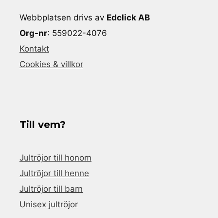
Webbplatsen drivs av
Edclick AB
Org-nr
: 559022-4076
Kontakt
Cookies & villkor
Till vem?
Jultröjor till honom
Jultröjor till henne
Jultröjor till barn
Unisex jultröjor