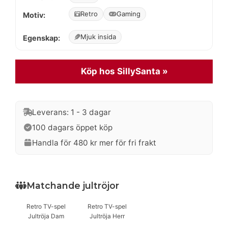
var:
är:
Retro
Gaming
Motiv:
399 kr.
319 kr.
Mjuk insida
Egenskap:
Köp hos SillySanta »
Leverans: 1 - 3 dagar
100 dagars öppet köp
Handla för 480 kr mer för fri frakt
Matchande jultröjor
Retro TV-spel
Retro TV-spel
Jultröja Dam
Jultröja Herr