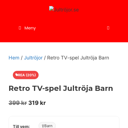
Hoppa
till
innehåll
Meny
Hem
/
Jultröjor
/ Retro TV-spel Jultröja Barn
REA (20%)
Retro TV-spel Jultröja Barn
Det
Det
399
kr
319
kr
ursprungliga
nuvarande
priset
priset
Barn
Till vem: