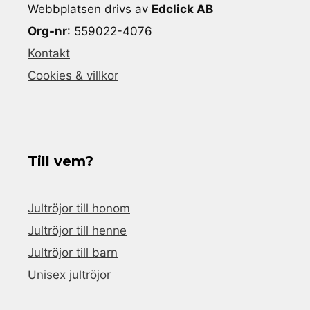
Webbplatsen drivs av
Edclick AB
Org-nr
: 559022-4076
Kontakt
Cookies & villkor
Till vem?
Jultröjor till honom
Jultröjor till henne
Jultröjor till barn
Unisex jultröjor