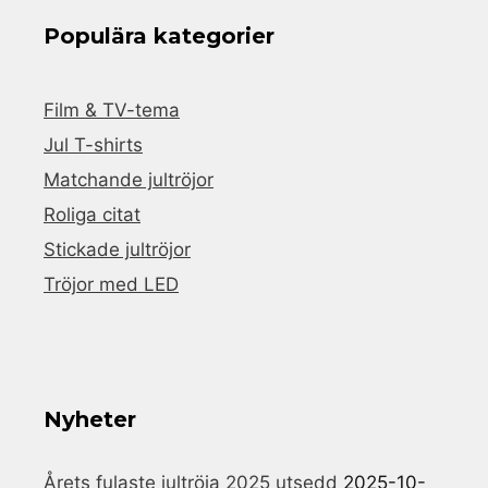
Populära kategorier
Film & TV-tema
Jul T-shirts
Matchande jultröjor
Roliga citat
Stickade jultröjor
Tröjor med LED
Nyheter
Årets fulaste jultröja 2025 utsedd
2025-10-