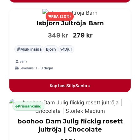
REA (20%)
Isbjörn Jultröja Barn
Det
Det
349
kr
279
kr
ursprungliga
nuvarande
Mjuk insida
Bjorn
Djur
priset
priset
Barn
var:
är:
Leverans: 1 - 3 dagar
349 kr.
279 kr.
Köp hos SillySanta »
Prissänkning
boohoo Dam Julig flickig rosett
jultröja | Chocolate