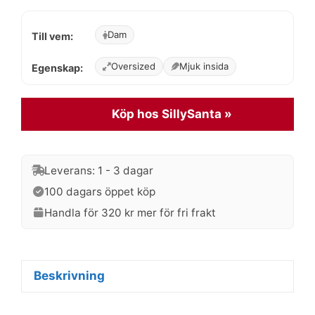
priset
priset
Dam
Till vem:
var:
är:
599 kr.
479 kr.
Oversized
Mjuk insida
Egenskap:
Köp hos SillySanta »
Leverans: 1 - 3 dagar
100 dagars öppet köp
Handla för 320 kr mer för fri frakt
Beskrivning