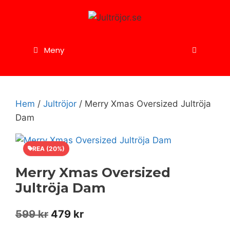
Hoppa
till
innehåll
Meny
Hem
/
Jultröjor
/ Merry Xmas Oversized Jultröja
Dam
REA (20%)
Merry Xmas Oversized
Jultröja Dam
Det
Det
599
kr
479
kr
ursprungliga
nuvarande