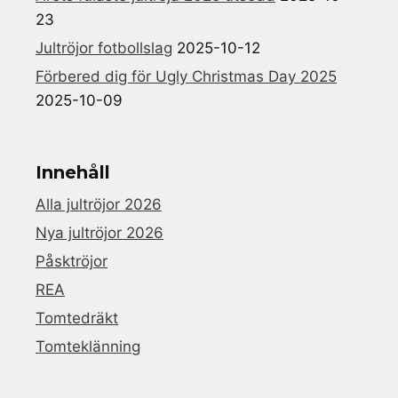
23
Jultröjor fotbollslag
2025-10-12
Förbered dig för Ugly Christmas Day 2025
2025-10-09
Innehåll
Alla jultröjor 2026
Nya jultröjor 2026
Påsktröjor
REA
Tomtedräkt
Tomteklänning