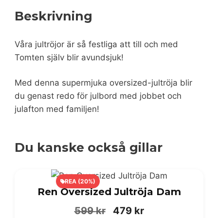
Beskrivning
Våra jultröjor är så festliga att till och med
Tomten själv blir avundsjuk!
Med denna supermjuka oversized-jultröja blir
du genast redo för julbord med jobbet och
julafton med familjen!
Du kanske också gillar
REA (20%)
Ren Oversized Jultröja Dam
Det
Det
599
kr
479
kr