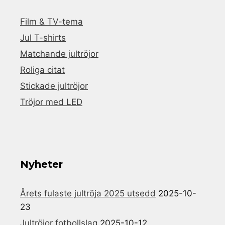
Film & TV-tema
Jul T-shirts
Matchande jultröjor
Roliga citat
Stickade jultröjor
Tröjor med LED
Nyheter
Årets fulaste jultröja 2025 utsedd
2025-10-
23
Jultröjor fotbollslag
2025-10-12