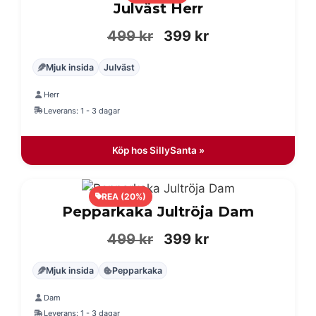
Julväst Herr
Det
Det
499
kr
399
kr
ursprungliga
nuvarande
Mjuk insida
Julväst
priset
priset
Herr
var:
är:
Leverans: 1 - 3 dagar
499 kr.
399 kr.
Köp hos SillySanta »
REA (20%)
Pepparkaka Jultröja Dam
Det
Det
499
kr
399
kr
ursprungliga
nuvarande
Mjuk insida
Pepparkaka
priset
priset
Dam
var:
är:
Leverans: 1 - 3 dagar