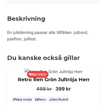
Beskrivning
En julklänning passar alla tillfällen: julbord,
julafton, julfest.
Du kanske också gillar
REA (20%)
Retro Ren Grön Jultröja Herr
Det
Det
499
kr
399
kr
ursprungliga
nuvarande
Mjuk insida
Retro
Ren/Rudolf
priset
priset