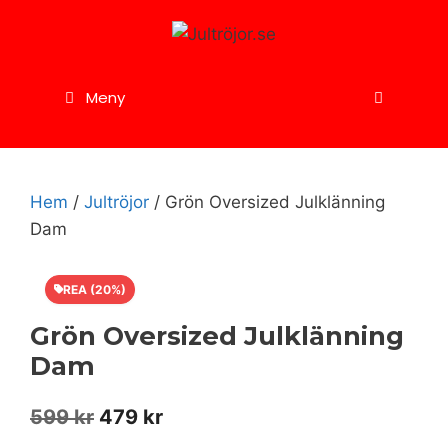
Hoppa
till
innehåll
Meny
Hem
/
Jultröjor
/ Grön Oversized Julklänning
Dam
REA (20%)
Grön Oversized Julklänning
Dam
Det
Det
599
kr
479
kr
ursprungliga
nuvarande