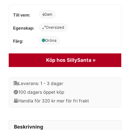
priset
priset
Dam
Till vem:
var:
är:
599 kr.
479 kr.
Oversized
Egenskap:
Gröna
Färg:
Köp hos SillySanta »
Leverans: 1 - 3 dagar
100 dagars öppet köp
Handla för 320 kr mer för fri frakt
Beskrivning