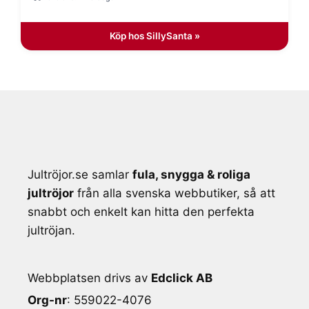
499 kr.
399 kr.
Köp hos SillySanta »
Jultröjor.se samlar
fula, snygga & roliga
jultröjor
från alla svenska webbutiker, så att
snabbt och enkelt kan hitta den perfekta
jultröjan.
Webbplatsen drivs av
Edclick AB
Org-nr
: 559022-4076