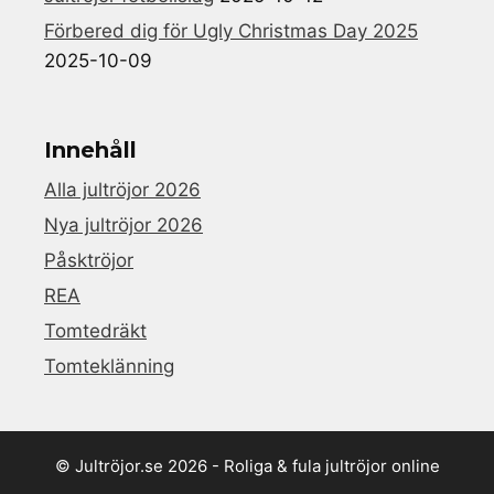
Förbered dig för Ugly Christmas Day 2025
2025-10-09
Innehåll
Alla jultröjor 2026
Nya jultröjor 2026
Påsktröjor
REA
Tomtedräkt
Tomteklänning
© Jultröjor.se 2026 - Roliga & fula jultröjor online