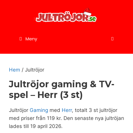
Hoppa
till
innehåll
Meny
Hem
/ Jultröjor
Jultröjor gaming & TV-
spel – Herr (3 st)
Jultröjor
Gaming
med
Herr
, totalt 3 st jultröjor
med priser från
119
kr
. Den senaste nya jultröjan
lades till 19 april 2026.