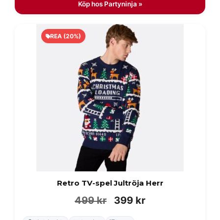
Köp hos Partyninja »
REA (20%)
Retro TV-spel Jultröja Herr
Det
Det
499
kr
399
kr
ursprungliga
nuvarande