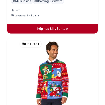
Mjuk insida
Gaming
Retro
priset
priset
Herr
var:
är:
Leverans: 1 - 3 dagar
499 kr.
399 kr.
Köp hos SillySanta »
FRI FRAKT