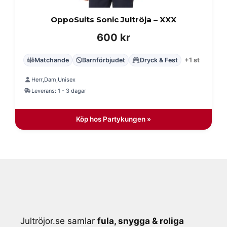
OppoSuits Sonic Jultröja – XXX
600
kr
Matchande
Barnförbjudet
Dryck & Fest
+1 st
Herr
Dam
Unisex
,
,
Leverans: 1 - 3 dagar
Köp hos Partykungen »
Jultröjor.se samlar
fula, snygga & roliga