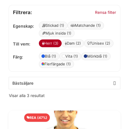
Filtrera:
Rensa filter
Stickad (1)
Matchande (1)
Egenskap:
Mjuk insida (1)
Herr (3)
Dam (2)
Unisex (2)
Till vem:
Blå (1)
Vita (1)
Mörkblå (1)
Färg:
Flerfärgade (1)
Visar alla 3 resultat
REA (47%)