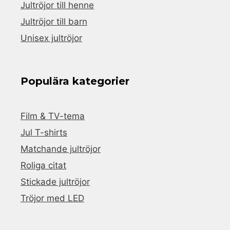
Jultröjor till henne
Jultröjor till barn
Unisex jultröjor
Populära kategorier
Film & TV-tema
Jul T-shirts
Matchande jultröjor
Roliga citat
Stickade jultröjor
Tröjor med LED