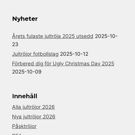
Nyheter
Årets fulaste jultröja 2025 utsedd
2025-10-
23
Jultröjor fotbollslag
2025-10-12
Förbered dig för Ugly Christmas Day 2025
2025-10-09
Innehåll
Alla jultröjor 2026
Nya jultröjor 2026
Påsktröjor