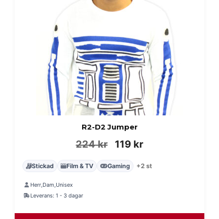
R2-D2 Jumper
Det
Det
224
kr
119
kr
ursprungliga
nuvarande
Stickad
Film & TV
Gaming
+2 st
priset
priset
Herr
Dam
Unisex
,
,
var:
är:
Leverans: 1 - 3 dagar
224 kr.
119 kr.